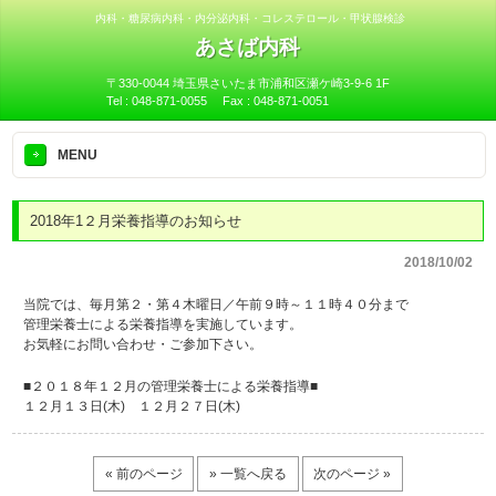
内科・糖尿病内科・内分泌内科・コレステロール・甲状腺検診
あさば内科
〒330-0044 埼玉県さいたま市浦和区瀬ケ崎3-9-6 1F
Tel :
048-871-0055
Fax :
048-871-0051
>
MENU
2018年1２月栄養指導のお知らせ
2018/10/02
当院では、毎月第２・第４木曜日／午前９時～１１時４０分まで
管理栄養士による栄養指導を実施しています。
お気軽にお問い合わせ・ご参加下さい。
■２０１８年１２月の管理栄養士による栄養指導■
１２月１３日(木) １２月２７日(木)
« 前のページ
» 一覧へ戻る
次のページ »