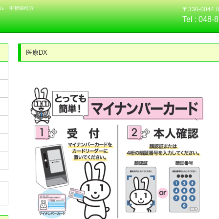
ル・甲状腺検診
〒330-004
Tel :
048-
医療DX