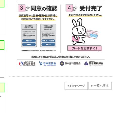
6
« 前のページ
» 一覧へ戻る
ア